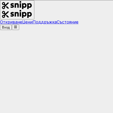
Откриване
Цени
Поддръжка
Състояние
Вход