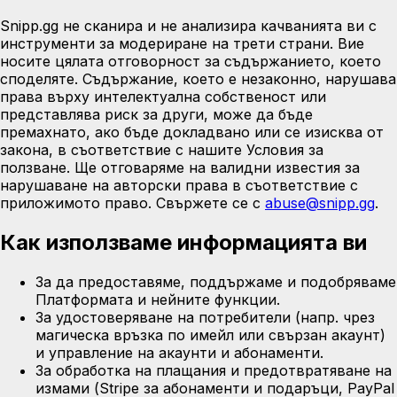
Snipp.gg не сканира и не анализира качванията ви с
инструменти за модериране на трети страни. Вие
носите цялата отговорност за съдържанието, което
споделяте. Съдържание, което е незаконно, нарушава
права върху интелектуална собственост или
представлява риск за други, може да бъде
премахнато, ако бъде докладвано или се изисква от
закона, в съответствие с нашите Условия за
ползване. Ще отговаряме на валидни известия за
нарушаване на авторски права в съответствие с
приложимото право. Свържете се с
abuse@snipp.gg
.
Как използваме информацията ви
За да предоставяме, поддържаме и подобряваме
Платформата и нейните функции.
За удостоверяване на потребители (напр. чрез
магическа връзка по имейл или свързан акаунт)
и управление на акаунти и абонаменти.
За обработка на плащания и предотвратяване на
измами (Stripe за абонаменти и подаръци, PayPal