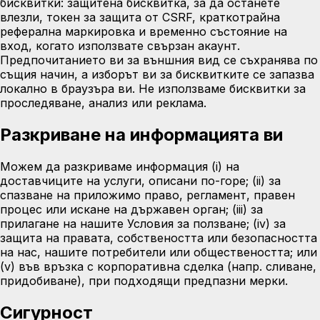
бисквитки: защитена бисквитка, за да останете
влезли, токен за защита от CSRF, краткотрайна
реферална маркировка и временно състояние на
вход, когато използвате свързан акаунт.
Предпочитанието ви за външния вид се съхранява по
същия начин, а изборът ви за бисквитките се запазва
локално в браузъра ви. Не използваме бисквитки за
проследяване, анализ или реклама.
Разкриване на информацията ви
Можем да разкриваме информация (i) на
доставчиците на услуги, описани по-горе; (ii) за
спазване на приложимо право, регламент, правен
процес или искане на държавен орган; (iii) за
прилагане на нашите Условия за ползване; (iv) за
защита на правата, собствеността или безопасността
на нас, нашите потребители или обществеността; или
(v) във връзка с корпоративна сделка (напр. сливане,
придобиване), при подходящи предпазни мерки.
Сигурност