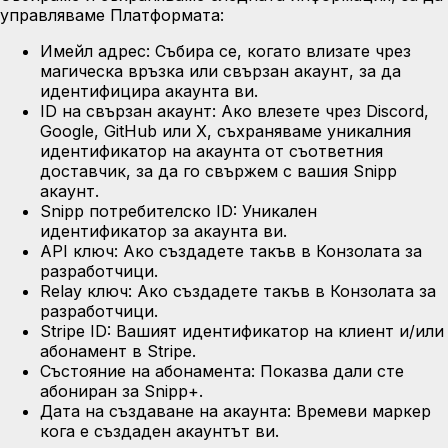
управляваме Платформата:
Имейл адрес:
Събира се, когато влизате чрез
магическа връзка или свързан акаунт, за да
идентифицира акаунта ви.
ID на свързан акаунт:
Ако влезете чрез Discord,
Google, GitHub или X, съхраняваме уникалния
идентификатор на акаунта от съответния
доставчик, за да го свържем с вашия Snipp
акаунт.
Snipp потребителско ID:
Уникален
идентификатор за акаунта ви.
API ключ:
Ако създадете такъв в Конзолата за
разработчици.
Relay ключ:
Ако създадете такъв в Конзолата за
разработчици.
Stripe ID:
Вашият идентификатор на клиент и/или
абонамент в Stripe.
Състояние на абонамента:
Показва дали сте
абониран за Snipp+.
Дата на създаване на акаунта:
Времеви маркер
кога е създаден акаунтът ви.