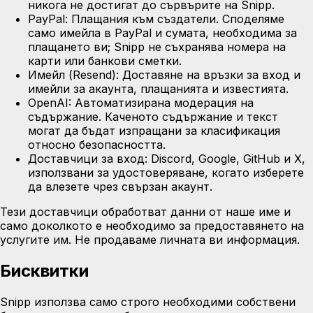
никога не достигат до сървърите на Snipp.
PayPal:
Плащания към създатели. Споделяме
само имейла в PayPal и сумата, необходима за
плащането ви; Snipp не съхранява номера на
карти или банкови сметки.
Имейл (Resend):
Доставяне на връзки за вход и
имейли за акаунта, плащанията и известията.
OpenAI:
Автоматизирана модерация на
съдържание. Каченото съдържание и текст
могат да бъдат изпращани за класификация
относно безопасността.
Доставчици за вход:
Discord, Google, GitHub и X,
използвани за удостоверяване, когато изберете
да влезете чрез свързан акаунт.
Тези доставчици обработват данни от наше име и
само доколкото е необходимо за предоставянето на
услугите им. Не продаваме личната ви информация.
Бисквитки
Snipp използва само строго необходими собствени