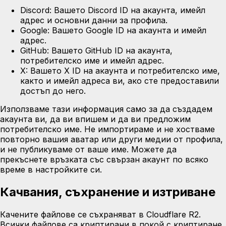
Discord:
Вашето Discord ID на акаунта, имейл
адрес и основни данни за профила.
Google:
Вашето Google ID на акаунта и имейл
адрес.
GitHub:
Вашето GitHub ID на акаунта,
потребителско име и имейл адрес.
X:
Вашето X ID на акаунта и потребителско име,
както и имейл адреса ви, ако сте предоставили
достъп до него.
Използваме тази информация само за да създадем
акаунта ви, да ви впишем и да ви предложим
потребителско име. Не импортираме и не хостваме
повторно вашия аватар или други медии от профила,
и не публикуваме от ваше име. Можете да
прекъснете връзката със свързан акаунт по всяко
време в настройките си.
Качвания, съхранение и изтриване
Качените файлове се съхраняват в
Cloudflare R2
.
Всички файлове са криптирани в покой с криптиране