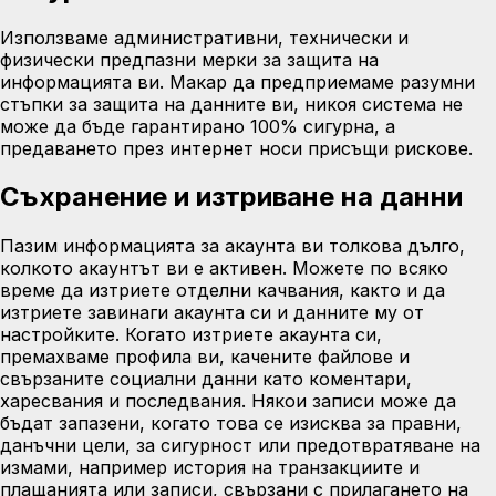
Използваме административни, технически и
физически предпазни мерки за защита на
информацията ви. Макар да предприемаме разумни
стъпки за защита на данните ви, никоя система не
може да бъде гарантирано 100% сигурна, а
предаването през интернет носи присъщи рискове.
Съхранение и изтриване на данни
Пазим информацията за акаунта ви толкова дълго,
колкото акаунтът ви е активен. Можете по всяко
време да изтриете отделни качвания, както и да
изтриете завинаги акаунта си и данните му от
настройките. Когато изтриете акаунта си,
премахваме профила ви, качените файлове и
свързаните социални данни като коментари,
харесвания и последвания. Някои записи може да
бъдат запазени, когато това се изисква за правни,
данъчни цели, за сигурност или предотвратяване на
измами, например история на транзакциите и
плащанията или записи, свързани с прилагането на