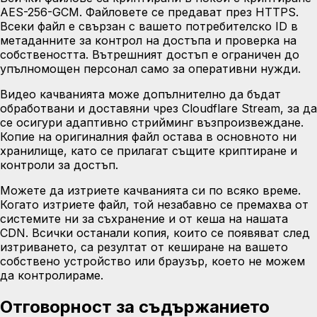
AES-256-GCM. Файловете се предават през HTTPS.
Всеки файл е свързан с вашето потребителско ID в
метаданните за контрол на достъпа и проверка на
собствеността. Вътрешният достъп е ограничен до
упълномощен персонал само за оперативни нужди.
Видео качванията може допълнително да бъдат
обработвани и доставяни чрез
Cloudflare Stream
, за да
се осигури адаптивно стрийминг възпроизвеждане.
Копие на оригиналния файл остава в основното ни
хранилище, като се прилагат същите криптиране и
контроли за достъп.
Можете да изтриете качванията си по всяко време.
Когато изтриете файл, той незабавно се премахва от
системите ни за съхранение и от кеша на нашата
CDN. Всички останали копия, които се появяват след
изтриването, са резултат от кеширане на вашето
собствено устройство или браузър, което не можем
да контролираме.
Отговорност за съдържанието