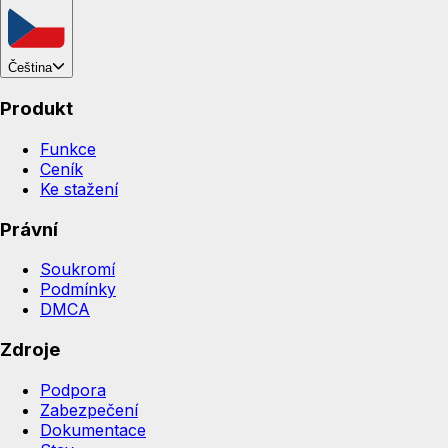
Čeština
Produkt
Funkce
Ceník
Ke stažení
Právní
Soukromí
Podmínky
DMCA
Zdroje
Podpora
Zabezpečení
Dokumentace