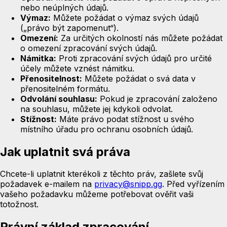
nebo neúplných údajů.
Výmaz:
Můžete požádat o výmaz svých údajů
(„právo být zapomenut“).
Omezení:
Za určitých okolností nás můžete požádat
o omezení zpracování svých údajů.
Námitka:
Proti zpracování svých údajů pro určité
účely můžete vznést námitku.
Přenositelnost:
Můžete požádat o svá data v
přenositelném formátu.
Odvolání souhlasu:
Pokud je zpracování založeno
na souhlasu, můžete jej kdykoli odvolat.
Stížnost:
Máte právo podat stížnost u svého
místního úřadu pro ochranu osobních údajů.
Jak uplatnit svá práva
Chcete-li uplatnit kterékoli z těchto práv, zašlete svůj
požadavek e-mailem na
privacy@snipp.gg
. Před vyřízením
vašeho požadavku můžeme potřebovat ověřit vaši
totožnost.
Právní základ zpracování