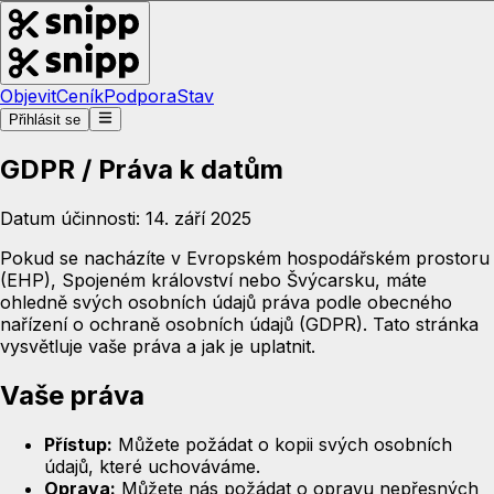
Objevit
Ceník
Podpora
Stav
Přihlásit se
GDPR / Práva k datům
Datum účinnosti: 14. září 2025
Pokud se nacházíte v Evropském hospodářském prostoru
(EHP), Spojeném království nebo Švýcarsku, máte
ohledně svých osobních údajů práva podle obecného
nařízení o ochraně osobních údajů (GDPR). Tato stránka
vysvětluje vaše práva a jak je uplatnit.
Vaše práva
Přístup:
Můžete požádat o kopii svých osobních
údajů, které uchováváme.
Oprava:
Můžete nás požádat o opravu nepřesných