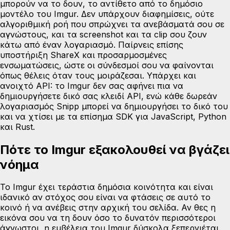
μπορούν να το δουν, το αντίθετο από το δημόσιο
μοντέλο του Imgur. Δεν υπάρχουν διαφημίσεις, ούτε
αλγοριθμική ροή που σπρώχνει τα ανεβάσματά σου σε
αγνώστους, και τα screenshot και τα clip σου ζουν
κάτω από έναν λογαριασμό. Παίρνεις επίσης
υποστήριξη ShareX και προσαρμοσμένες
ενσωματώσεις, ώστε οι σύνδεσμοί σου να φαίνονται
όπως θέλεις όταν τους μοιράζεσαι. Υπάρχει και
ανοιχτό API: το Imgur δεν σας αφήνει πια να
δημιουργήσετε δικό σας κλειδί API, ενώ κάθε δωρεάν
λογαριασμός Snipp μπορεί να δημιουργήσει το δικό του
και να χτίσει με τα επίσημα SDK για JavaScript, Python
και Rust.
Πότε το Imgur εξακολουθεί να βγάζει
νόημα
Το Imgur έχει τεράστια δημόσια κοινότητα και είναι
ιδανικό αν στόχος σου είναι να φτάσεις σε αυτό το
κοινό ή να ανέβεις στην αρχική του σελίδα. Αν θες η
εικόνα σου να τη δουν όσο το δυνατόν περισσότεροι
άγνωστοι, η εμβέλεια του Imgur δύσκολα ξεπερνιέται.