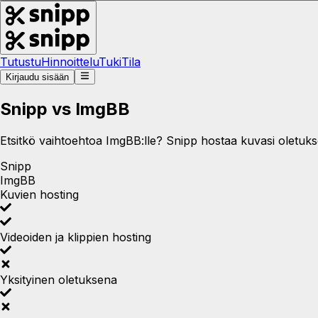
Tutustu
Hinnoittelu
Tuki
Tila
Kirjaudu sisään
Snipp vs ImgBB
Etsitkö vaihtoehtoa ImgBB:lle? Snipp hostaa kuvasi oletukse
Snipp
ImgBB
Kuvien hosting
Videoiden ja klippien hosting
Yksityinen oletuksena