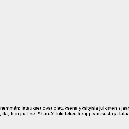
män: lataukset ovat oletuksena yksityisiä julkisten sijaan, v
yiltä, kun jaat ne. ShareX-tuki tekee kaappaamisesta ja lata