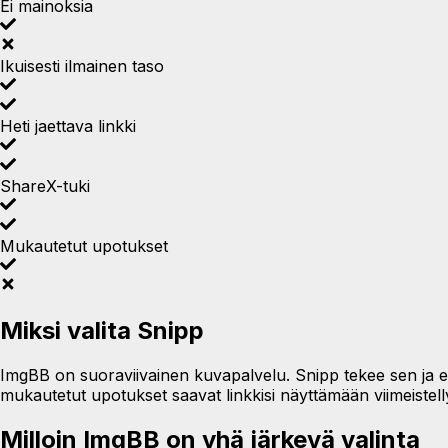
Ei mainoksia
Ikuisesti ilmainen taso
Heti jaettava linkki
ShareX-tuki
Mukautetut upotukset
Miksi valita Snipp
ImgBB on suoraviivainen kuvapalvelu. Snipp tekee sen ja enem
mukautetut upotukset saavat linkkisi näyttämään viimeistell
Milloin ImgBB on yhä järkevä valinta