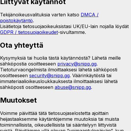
Liittyvät käytännöt
Tekijänoikeusvalituksia varten katso
DMCA /
poistokäytäntö
.
Lisätietoja tietosuojaoikeuksistasi UK/EU-lain nojalla löydät
GDPR / tietosuojaoikeudet
-sivultamme.
Ota yhteyttä
Kysymyksiä tai huolia tästä käytännöstä? Lähetä meille
sähköpostia osoitteeseen
privacy@snipp.gg
.
Tietoturvaongelmista ilmoittaaksesi lähetä sähköposti
osoitteeseen
security@snipp.gg
. Väärinkäytöstä tai
immateriaalioikeusloukkauksesta ilmoittaaksesi lähetä
sähköposti osoitteeseen
abuse@snipp.gg
.
Muutokset
Voimme päivittää tätä tietosuojaselostetta ajoittain
heijastaaksemme käytäntöjemme muutoksia tai muista
toiminnallisista, oikeudellisista tai sääntelyyn liittyvistä
syistä. Päivitämme yllä olevan ”voimaantulopäivän”, kun