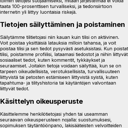
toimiin tietojesi suojaamiseksi, mitään järjestelmää ei voida
taata 100-prosenttisen turvalliseksi, ja tiedonsiirtoon
internetin yli liittyy luontaisia riskejä.
Tietojen säilyttäminen ja poistaminen
Säilytämme tilitietojasi niin kauan kuin tilisi on aktiivinen.
Voit poistaa yksittäisiä latauksia milloin tahansa, ja voit
poistaa tilisi ja sen tiedot pysyvästi asetuksistasi. Kun poistat
tilisi, poistamme profiilisi, lataamasi tiedostot ja niihin liittyvät
sosiaaliset tiedot, kuten kommentit, tykkäykset ja
seuraamiset. Joitakin tietoja voidaan säilyttää, kun se on
tarpeen oikeudellisista, verotuksellisista, turvallisuuteen
liittyvistä tai petosten estämiseen liittyvistä syistä, kuten
tapahtuma- ja tilityshistoria tai käytäntöjen valvontaan
liittyvät tiedot.
Käsittelyn oikeusperuste
Käsittelemme henkilötietojasi yhden tai useamman
seuraavan oikeusperusteen nojalla: suostumuksesi,
sopimuksen täytäntöönpano, lakisääteisten velvoitteiden