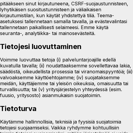
pitääkseen sinut kirjautuneena, CSRF-suojaustunnisteen,
lyhytikäisen suositustunnisteen ja väliaikaisen
kirjautumistilan, kun käytät yhdistettyä tiliä. Teema-
asetuksesi tallennetaan samalla tavalla, ja evästevalintasi
tallennetaan paikallisesti selaimeesi. Emme käytä
seuranta-, analytiikka- tai mainosevästeitä.
Tietojesi luovuttaminen
Voimme luovuttaa tietoja (i) palveluntarjoajille edellä
kuvatulla tavalla; (ii) noudattaaksemme sovellettavaa lakia,
säädöstä, oikeudellista prosessia tai viranomaispyyntöä; (iii)
valvoaksemme käyttöehtojamme; (iv) suojataksemme
meidän, käyttäjiemme tai yleisön oikeuksia, omaisuutta tai
turvallisuutta; tai (v) yritysjärjestelyn yhteydessä (esim.
fuusio, yritysosto) asianmukaisin suojatoimin.
Tietoturva
Käytämme hallinnollisia, teknisiä ja fyysisiä suojatoimia
tietojesi suojaamiseksi. Vaikka ryhdymme kohtuullisiin