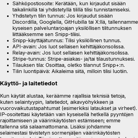
Sähköpostiosoite:
Kerätään, kun kirjaudut sisään
taikalinkillä tai yhdistetyllä tilillä tilisi tunnistamiseksi.
Yhdistetyn tilin tunnus:
Jos kirjaudut sisään
Discordilla, Googlella, GitHubilla tai X:llä, tallennamme
kyseisen palveluntarjoajan yksilöllisen tilitunnuksen
liittääksemme sen Snipp-tiliisi.
Snipp-käyttäjätunnus:
Tilisi yksilöllinen tunnus.
API-avain:
Jos luot sellaisen kehittäjäkonsolissa.
Relay-avain:
Jos luot sellaisen kehittäjäkonsolissa.
Stripe-tunnus:
Stripe-asiakas- ja/tai tilaustunnuksesi.
Tilauksen tila:
Osoittaa, oletko tilannut Snipp+:n.
Tilin luontipäivä:
Aikaleima siitä, milloin tilisi luotiin.
Käyttö- ja laitetiedot
Kun käytät alustaa, keräämme rajallisia teknisiä tietoja,
kuten selaintyypin, laitetiedot, aikavyöhykkeen ja
vuorovaikutustapahtumat (esimerkiksi lataukset ja virheet).
IP-osoitettasi käytetään vain kyseisellä hetkellä pyyntöjen
rajoittamiseen ja väärinkäytösten estämiseen; emme
tallenna sitä salaamattomana. Lisäksi johdamme
selaimestasi tiivistetyn sormenjäljen väärinkäytösten