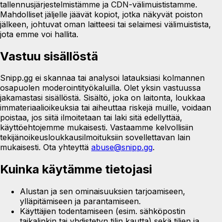
tallennusjärjestelmistämme ja CDN-välimuististamme.
Mahdolliset jäljelle jäävät kopiot, jotka näkyvät poiston
jälkeen, johtuvat oman laitteesi tai selaimesi välimuistista,
jota emme voi hallita.
Vastuu sisällöstä
Snipp.gg ei skannaa tai analysoi latauksiasi kolmannen
osapuolen moderointityökaluilla. Olet yksin vastuussa
jakamastasi sisällöstä. Sisältö, joka on laitonta, loukkaa
immateriaalioikeuksia tai aiheuttaa riskejä muille, voidaan
poistaa, jos siitä ilmoitetaan tai laki sitä edellyttää,
käyttöehtojemme mukaisesti. Vastaamme kelvollisiin
tekijänoikeusloukkausilmoituksiin sovellettavan lain
mukaisesti. Ota yhteyttä
abuse@snipp.gg
.
Kuinka käytämme tietojasi
Alustan ja sen ominaisuuksien tarjoamiseen,
ylläpitämiseen ja parantamiseen.
Käyttäjien todentamiseen (esim. sähköpostin
taikalinkin tai yhdistetyn tilin kautta) sekä tilien ja