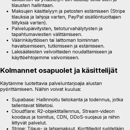
tilausten hallintaan.
Maksujen käsittelyyn ja petosten estämiseen (Stripe
tilauksia ja lahjoja varten, PayPal sisällöntuottajien
tilityksiä varten).
Palvelupäivitysten, tietoturvahälytysten ja
tapahtumaviestien välittämiseen.
Väärinkäyttöisen tai laittoman toiminnan
havaitsemiseen, tutkimiseen ja estämiseen.
Lakisääteisten velvoitteiden noudattamiseen ja
käyttöehtojemme valvomiseen.
Kolmannet osapuolet ja käsittelijät
Käytämme luotettavia palveluntarjoajia alustan
pyörittämiseen. Näihin voivat kuulua:
Supabase:
Hallinnoitu tietokanta ja todennus, jotka
tallentavat tilitietosi.
Cloudflare:
R2-objektitallennus, Stream-videon
koodaus ja toimitus, CDN, DDoS-suojaus ja niihin
liittyvät palvelut.
Stripe:
Tilaus- ja lahjamaksut. Korttitiedot syötetään