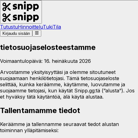
Tutustu
Hinnoittelu
Tuki
Tila
Kirjaudu sisään
tietosuojaselosteestamme
Voimaantulopäivä: 16. heinäkuuta 2026
Arvostamme yksityisyyttäsi ja olemme sitoutuneet
suojaamaan henkilötietojasi. Tämä tietosuojaseloste
selittää, kuinka keräämme, käytämme, luovutamme ja
suojaamme tietojasi, kun käytät Snipp.gg:tä (”alusta”). Jos
et hyväksy tätä käytäntöä, älä käytä alustaa.
Tallentamamme tiedot
Keräämme ja tallennamme seuraavat tiedot alustan
toiminnan ylläpitämiseksi: