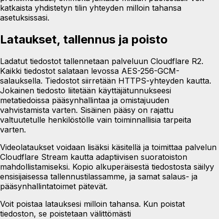
katkaista yhdistetyn tilin yhteyden milloin tahansa
asetuksissasi.
Lataukset, tallennus ja poisto
Ladatut tiedostot tallennetaan palveluun
Cloudflare R2
.
Kaikki tiedostot salataan levossa AES-256-GCM-
salauksella. Tiedostot siirretään HTTPS-yhteyden kautta.
Jokainen tiedosto liitetään käyttäjätunnukseesi
metatiedoissa pääsynhallintaa ja omistajuuden
vahvistamista varten. Sisäinen pääsy on rajattu
valtuutetulle henkilöstölle vain toiminnallisia tarpeita
varten.
Videolataukset voidaan lisäksi käsitellä ja toimittaa palvelun
Cloudflare Stream
kautta adaptiivisen suoratoiston
mahdollistamiseksi. Kopio alkuperäisestä tiedostosta säilyy
ensisijaisessa tallennustilassamme, ja samat salaus- ja
pääsynhallintatoimet pätevät.
Voit poistaa latauksesi milloin tahansa. Kun poistat
tiedoston, se poistetaan välittömästi