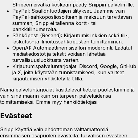
Stripeen eivätkä koskaan päädy Snippin palvelimille.
PayPal:
Sisällöntuottajien tilitykset. Jaamme vain
PayPal-sähköpostiosoitteen ja maksuun tarvittavan
summan; Snipp ei tallenna kortti- tai
pankkitilinumeroita.
Sähköposti (Resend):
Kirjautumislinkkien sekä tili-,
laskutus- ja ilmoitussähköpostien toimittaminen.
OpenAI:
Automaattinen sisällön moderointi. Ladatut
mediatiedostot ja tekstit voidaan lähettää
turvallisuusluokitusta varten.
Kirjautumispalveluntarjoajat:
Discord, Google, GitHub
ja X, joita käytetään tunnistamiseesi, kun valitset
kirjautumisen yhdistetyllä tilillä.
Nämä palveluntarjoajat käsittelevät tietoja puolestamme ja
vain siinä määrin kuin on tarpeen palveluidensa
toimittamiseksi. Emme myy henkilötietojasi.
Evästeet
Snipp käyttää vain ehdottoman välttämättömiä
ensimmäisen osapuolen evästeitä: turvallisen evästeen