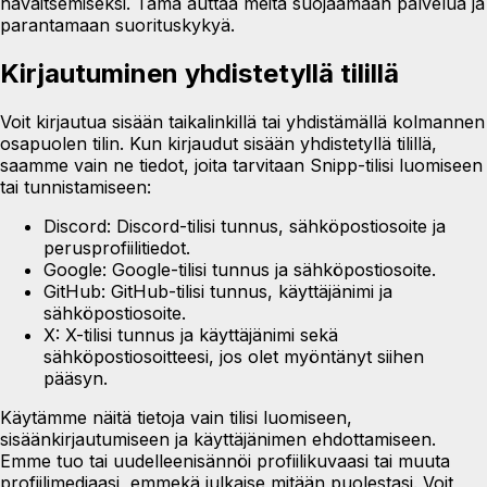
havaitsemiseksi. Tämä auttaa meitä suojaamaan palvelua ja
parantamaan suorituskykyä.
Kirjautuminen yhdistetyllä tilillä
Voit kirjautua sisään taikalinkillä tai yhdistämällä kolmannen
osapuolen tilin. Kun kirjaudut sisään yhdistetyllä tilillä,
saamme vain ne tiedot, joita tarvitaan Snipp-tilisi luomiseen
tai tunnistamiseen:
Discord:
Discord-tilisi tunnus, sähköpostiosoite ja
perusprofiilitiedot.
Google:
Google-tilisi tunnus ja sähköpostiosoite.
GitHub:
GitHub-tilisi tunnus, käyttäjänimi ja
sähköpostiosoite.
X:
X-tilisi tunnus ja käyttäjänimi sekä
sähköpostiosoitteesi, jos olet myöntänyt siihen
pääsyn.
Käytämme näitä tietoja vain tilisi luomiseen,
sisäänkirjautumiseen ja käyttäjänimen ehdottamiseen.
Emme tuo tai uudelleenisännöi profiilikuvaasi tai muuta
profiilimediaasi, emmekä julkaise mitään puolestasi. Voit