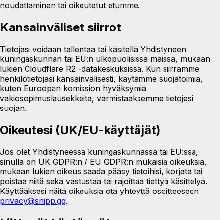
noudattaminen tai oikeutetut etumme.
Kansainväliset siirrot
Tietojasi voidaan tallentaa tai käsitellä Yhdistyneen
kuningaskunnan tai EU:n ulkopuolisissa maissa, mukaan
lukien Cloudflare R2 -datakeskuksissa. Kun siirrämme
henkilötietojasi kansainvälisesti, käytämme suojatoimia,
kuten Euroopan komission hyväksymiä
vakiosopimuslausekkeita, varmistaaksemme tietojesi
suojan.
Oikeutesi (UK/EU-käyttäjät)
Jos olet Yhdistyneessä kuningaskunnassa tai EU:ssa,
sinulla on UK GDPR:n / EU GDPR:n mukaisia oikeuksia,
mukaan lukien oikeus saada pääsy tietoihisi, korjata tai
poistaa niitä sekä vastustaa tai rajoittaa tiettyä käsittelyä.
Käyttääksesi näitä oikeuksia ota yhteyttä osoitteeseen
privacy@snipp.gg
.