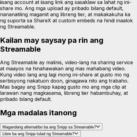
iisang account at iisang link ang sasaklaw sa lahat ng ini-
share mo. Ang mga upload ay pribado bilang default,
nananatiling magamit ang libreng tier, at makakakuha ka
ng suporta sa ShareX at custom embeds na hindi inaalok
ng Streamable.
Kailan may saysay pa rin ang
Streamable
Ang Streamable ay malinis, video-lang na sharing service
at maayos na hinahawakan ang mas mahabang video.
Kung video lang ang lagi mong ini-share at gusto mo ng
serbisyong nakatuon doon, ginagawa nito ang trabaho.
Mas bagay ang Snipp kapag gusto mo ang mga clip at
larawan nang magkasama, libreng tier habambuhay, at
pribado bilang default.
Mga madalas itanong
Magandang alternatibo ba ang Snipp sa Streamable?
Libre ba ang Snipp tulad ng Streamable?