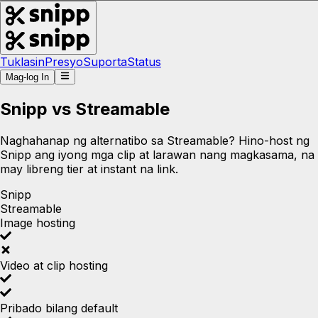
Tuklasin
Presyo
Suporta
Status
Mag-log In
Snipp vs Streamable
Naghahanap ng alternatibo sa Streamable? Hino-host ng
Snipp ang iyong mga clip at larawan nang magkasama, na
may libreng tier at instant na link.
Snipp
Streamable
Image hosting
Video at clip hosting
Pribado bilang default