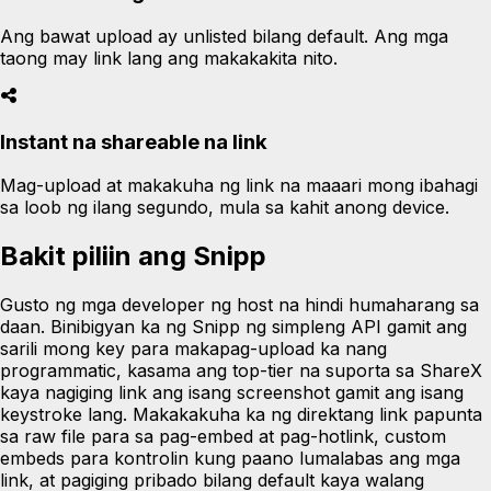
Ang bawat upload ay unlisted bilang default. Ang mga
taong may link lang ang makakakita nito.
Instant na shareable na link
Mag-upload at makakuha ng link na maaari mong ibahagi
sa loob ng ilang segundo, mula sa kahit anong device.
Bakit piliin ang Snipp
Gusto ng mga developer ng host na hindi humaharang sa
daan. Binibigyan ka ng Snipp ng simpleng API gamit ang
sarili mong key para makapag-upload ka nang
programmatic, kasama ang top-tier na suporta sa ShareX
kaya nagiging link ang isang screenshot gamit ang isang
keystroke lang. Makakakuha ka ng direktang link papunta
sa raw file para sa pag-embed at pag-hotlink, custom
embeds para kontrolin kung paano lumalabas ang mga
link, at pagiging pribado bilang default kaya walang