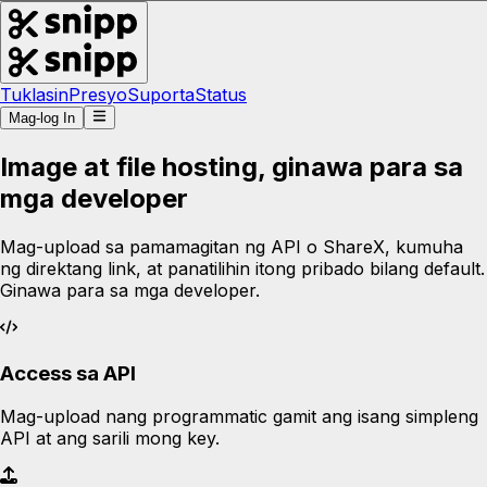
Tuklasin
Presyo
Suporta
Status
Mag-log In
Image at file hosting, ginawa para sa
mga developer
Mag-upload sa pamamagitan ng API o ShareX, kumuha
ng direktang link, at panatilihin itong pribado bilang default.
Ginawa para sa mga developer.
Access sa API
Mag-upload nang programmatic gamit ang isang simpleng
API at ang sarili mong key.