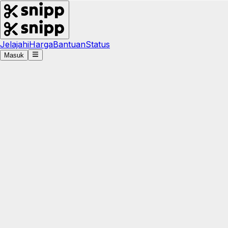
Jelajahi
Harga
Bantuan
Status
Masuk