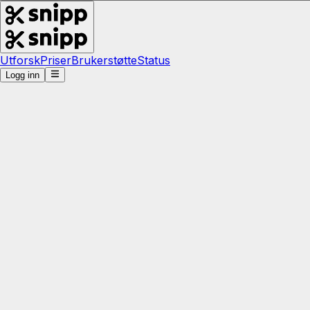
Utforsk
Priser
Brukerstøtte
Status
Logg inn