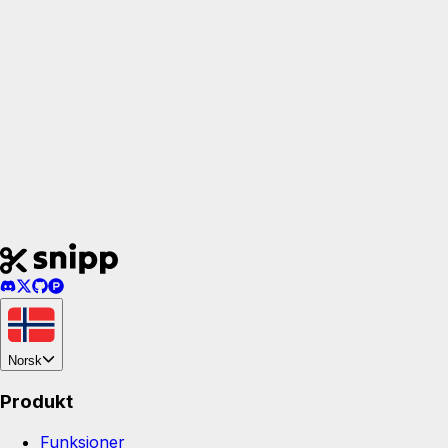
Tilbyr dere refusjoner?
Norsk
Produkt
Funksjoner