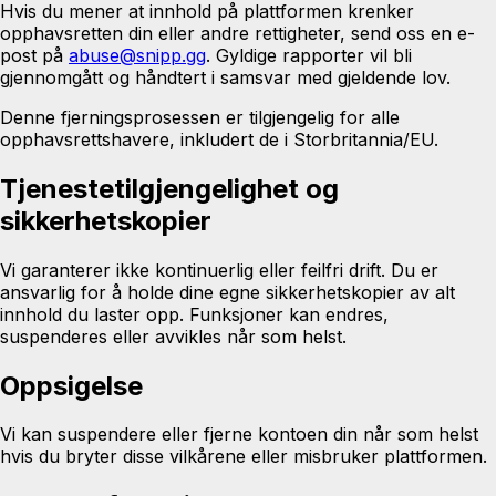
Hvis du mener at innhold på plattformen krenker
opphavsretten din eller andre rettigheter, send oss en e-
post på
abuse@snipp.gg
. Gyldige rapporter vil bli
gjennomgått og håndtert i samsvar med gjeldende lov.
Denne fjerningsprosessen er tilgjengelig for alle
opphavsrettshavere, inkludert de i Storbritannia/EU.
Tjenestetilgjengelighet og
sikkerhetskopier
Vi garanterer ikke kontinuerlig eller feilfri drift. Du er
ansvarlig for å holde dine egne sikkerhetskopier av alt
innhold du laster opp. Funksjoner kan endres,
suspenderes eller avvikles når som helst.
Oppsigelse
Vi kan suspendere eller fjerne kontoen din når som helst
hvis du bryter disse vilkårene eller misbruker plattformen.