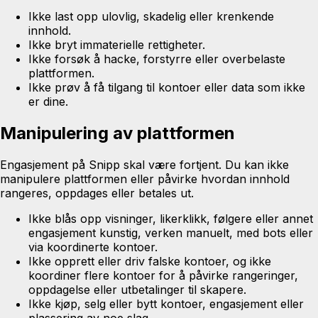
Ikke last opp ulovlig, skadelig eller krenkende
innhold.
Ikke bryt immaterielle rettigheter.
Ikke forsøk å hacke, forstyrre eller overbelaste
plattformen.
Ikke prøv å få tilgang til kontoer eller data som ikke
er dine.
Manipulering av plattformen
Engasjement på Snipp skal være fortjent. Du kan ikke
manipulere plattformen eller påvirke hvordan innhold
rangeres, oppdages eller betales ut.
Ikke blås opp visninger, likerklikk, følgere eller annet
engasjement kunstig, verken manuelt, med bots eller
via koordinerte kontoer.
Ikke opprett eller driv falske kontoer, og ikke
koordiner flere kontoer for å påvirke rangeringer,
oppdagelse eller utbetalinger til skapere.
Ikke kjøp, selg eller bytt kontoer, engasjement eller