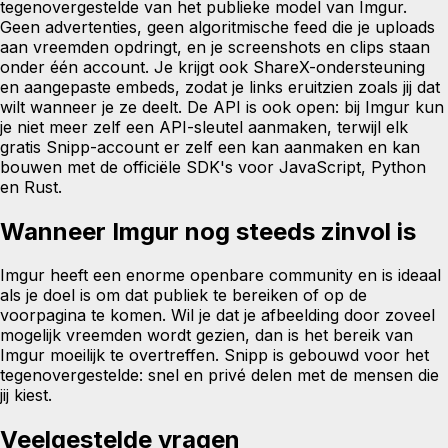
tegenovergestelde van het publieke model van Imgur.
Geen advertenties, geen algoritmische feed die je uploads
aan vreemden opdringt, en je screenshots en clips staan
onder één account. Je krijgt ook ShareX-ondersteuning
en aangepaste embeds, zodat je links eruitzien zoals jij dat
wilt wanneer je ze deelt. De API is ook open: bij Imgur kun
je niet meer zelf een API-sleutel aanmaken, terwijl elk
gratis Snipp-account er zelf een kan aanmaken en kan
bouwen met de officiële SDK's voor JavaScript, Python
en Rust.
Wanneer Imgur nog steeds zinvol is
Imgur heeft een enorme openbare community en is ideaal
als je doel is om dat publiek te bereiken of op de
voorpagina te komen. Wil je dat je afbeelding door zoveel
mogelijk vreemden wordt gezien, dan is het bereik van
Imgur moeilijk te overtreffen. Snipp is gebouwd voor het
tegenovergestelde: snel en privé delen met de mensen die
jij kiest.
Veelgestelde vragen