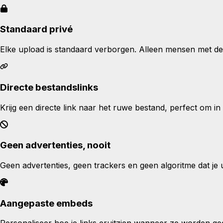
Standaard privé
Elke upload is standaard verborgen. Alleen mensen met de
Directe bestandslinks
Krijg een directe link naar het ruwe bestand, perfect om in t
Geen advertenties, nooit
Geen advertenties, geen trackers en geen algoritme dat je
Aangepaste embeds