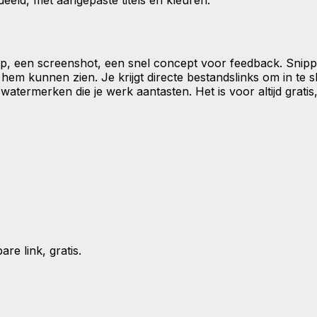
eeld, met aangepaste titels en kleuren.
p, een screenshot, een snel concept voor feedback. Snipp 
 hem kunnen zien. Je krijgt directe bestandslinks om in te
watermerken die je werk aantasten. Het is voor altijd gratis
re link, gratis.