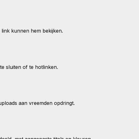
 link kunnen hem bekijken.
e sluiten of te hotlinken.
 uploads aan vreemden opdringt.