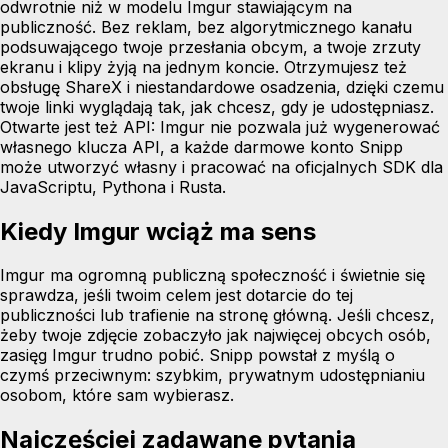
odwrotnie niż w modelu Imgur stawiającym na
publiczność. Bez reklam, bez algorytmicznego kanału
podsuwającego twoje przesłania obcym, a twoje zrzuty
ekranu i klipy żyją na jednym koncie. Otrzymujesz też
obsługę ShareX i niestandardowe osadzenia, dzięki czemu
twoje linki wyglądają tak, jak chcesz, gdy je udostępniasz.
Otwarte jest też API: Imgur nie pozwala już wygenerować
własnego klucza API, a każde darmowe konto Snipp
może utworzyć własny i pracować na oficjalnych SDK dla
JavaScriptu, Pythona i Rusta.
Kiedy Imgur wciąż ma sens
Imgur ma ogromną publiczną społeczność i świetnie się
sprawdza, jeśli twoim celem jest dotarcie do tej
publiczności lub trafienie na stronę główną. Jeśli chcesz,
żeby twoje zdjęcie zobaczyło jak najwięcej obcych osób,
zasięg Imgur trudno pobić. Snipp powstał z myślą o
czymś przeciwnym: szybkim, prywatnym udostępnianiu
osobom, które sam wybierasz.
Najczęściej zadawane pytania