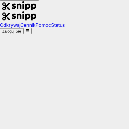
Odkrywaj
Cennik
Pomoc
Status
Zaloguj Się