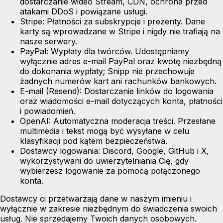
dostarczanie wideo Stream, CDN, ochrona przed
atakami DDoS i powiązane usługi.
Stripe:
Płatności za subskrypcje i prezenty. Dane
karty są wprowadzane w Stripe i nigdy nie trafiają na
nasze serwery.
PayPal:
Wypłaty dla twórców. Udostępniamy
wyłącznie adres e-mail PayPal oraz kwotę niezbędną
do dokonania wypłaty; Snipp nie przechowuje
żadnych numerów kart ani rachunków bankowych.
E-mail (Resend):
Dostarczanie linków do logowania
oraz wiadomości e-mail dotyczących konta, płatności
i powiadomień.
OpenAI:
Automatyczna moderacja treści. Przesłane
multimedia i tekst mogą być wysyłane w celu
klasyfikacji pod kątem bezpieczeństwa.
Dostawcy logowania:
Discord, Google, GitHub i X,
wykorzystywani do uwierzytelniania Cię, gdy
wybierzesz logowanie za pomocą połączonego
konta.
Dostawcy ci przetwarzają dane w naszym imieniu i
wyłącznie w zakresie niezbędnym do świadczenia swoich
usług. Nie sprzedajemy Twoich danych osobowych.