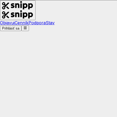
Objavuj
Cenník
Podpora
Stav
Prihlásiť sa