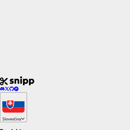
Ponúkate vrátenie peňazí?
Slovenčina