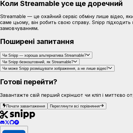
Коли Streamable усе ще доречний
Streamable — це охайний сервіс обміну лише відео, я
саме цьому, він робить свою справу. Snipp підходить 
замовчуванням.
Поширені запитання
Чи Snipp — хороша альтернатива Streamable?
Чи Snipp безкоштовний, як Streamable?
Чи може Snipp розміщувати зображення, а не лише відео?
Готові перейти?
Завантажте свій перший скріншот чи кліп і миттєво о
Почати завантаження
Переглянути всі порівняння