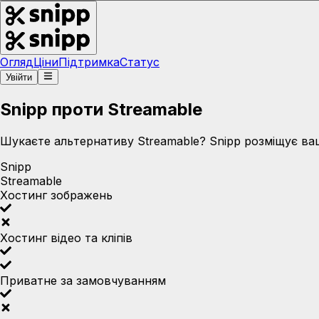
Огляд
Ціни
Підтримка
Статус
Увійти
Snipp проти Streamable
Шукаєте альтернативу Streamable? Snipp розміщує ваш
Snipp
Streamable
Хостинг зображень
Хостинг відео та кліпів
Приватне за замовчуванням