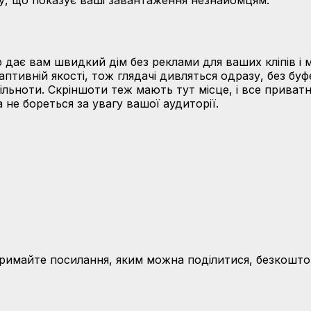
у, що показує ваші завантаження незнайомцям.
 дає вам швидкий дім без реклами для ваших кліпів і 
ивній якості, тож глядачі дивляться одразу, без буфер
льноти. Скріншоти теж мають тут місце, і все приват
не бореться за увагу вашої аудиторії.
тримайте посилання, яким можна поділитися, безкошто