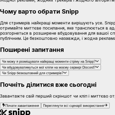
Жодної реклами, жодних трекерів і жодного алгоритм
Чому варто обрати Snipp
Для стримерів найкращі моменти вирішують усе. Snipp
отримайте миттєве посилання, яке транслюється в адапт
розгорнеться в розширене вбудовування для вашої спі
публічним. Це безкоштовно назавжди, і жодна реклама 
Поширені запитання
Чи можу я розміщувати найкращі моменти стріму на Snipp?
Чи вбудовуватимуться мої кліпи на моєму сервері Discord?
Чи Snipp безкоштовний для стримерів?
Почніть ділитися вже сьогодні
Завантажте свій перший скріншот чи кліп і миттєво о
Почати завантаження
Переглянути всі сценарії використання