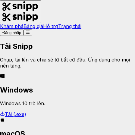
Khám phá
Bảng giá
Hỗ trợ
Trạng thái
Đăng nhập
Tải Snipp
Chụp, tải lên và chia sẻ từ bất cứ đâu. Ứng dụng cho mọi
nền tảng.
Windows
Windows 10 trở lên.
Tải (.exe)
macOS