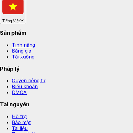
Tiếng Việt
Sản phẩm
Tính năng
Bảng giá
Tải xuống
Pháp lý
Quyền riêng tư
Điều khoản
DMCA
Tài nguyên
Hỗ trợ
Bảo mật
Tài liệu