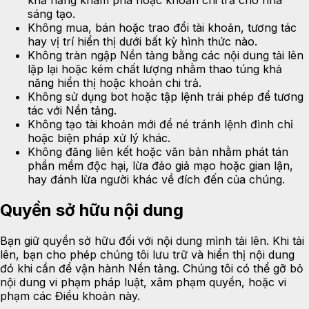
khả năng khám phá hoặc khoản chi trả cho nhà
sáng tạo.
Không mua, bán hoặc trao đổi tài khoản, tương tác
hay vị trí hiển thị dưới bất kỳ hình thức nào.
Không tràn ngập Nền tảng bằng các nội dung tải lên
lặp lại hoặc kém chất lượng nhằm thao túng khả
năng hiển thị hoặc khoản chi trả.
Không sử dụng bot hoặc tập lệnh trái phép để tương
tác với Nền tảng.
Không tạo tài khoản mới để né tránh lệnh đình chỉ
hoặc biện pháp xử lý khác.
Không đăng liên kết hoặc văn bản nhằm phát tán
phần mềm độc hại, lừa đảo giả mạo hoặc gian lận,
hay đánh lừa người khác về đích đến của chúng.
Quyền sở hữu nội dung
Bạn giữ quyền sở hữu đối với nội dung mình tải lên. Khi tải
lên, bạn cho phép chúng tôi lưu trữ và hiển thị nội dung
đó khi cần để vận hành Nền tảng. Chúng tôi có thể gỡ bỏ
nội dung vi phạm pháp luật, xâm phạm quyền, hoặc vi
phạm các Điều khoản này.