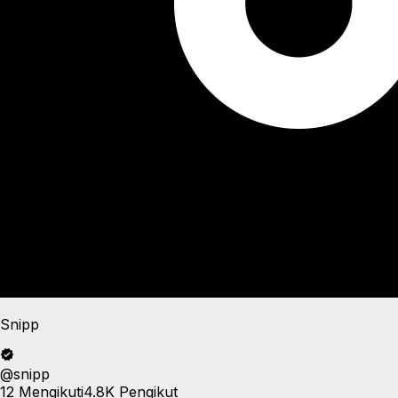
Snipp
@
snipp
12
Mengikuti
4.8K
Pengikut