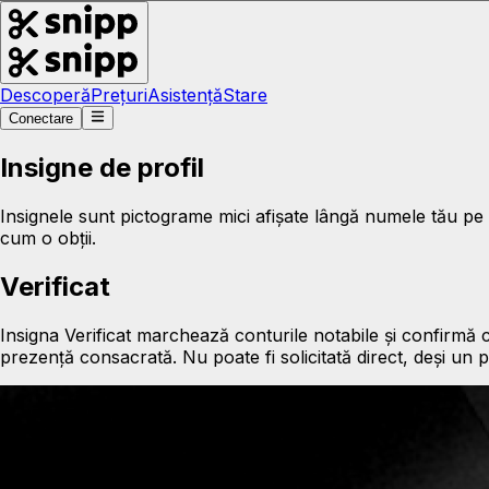
Descoperă
Prețuri
Asistență
Stare
Conectare
Insigne de profil
Insignele sunt pictograme mici afișate lângă numele tău pe t
cum o obții.
Verificat
Insigna Verificat marchează conturile notabile și confirmă că
prezență consacrată. Nu poate fi solicitată direct, deși un pro