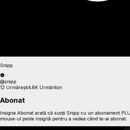
Snipp
@
snipp
12
Urmărești
4.8K
Urmăritori
Abonat
Insigna Abonat arată că susții Snipp cu un abonament PLUS 
mouse-ul peste insignă pentru a vedea când te-ai abonat.