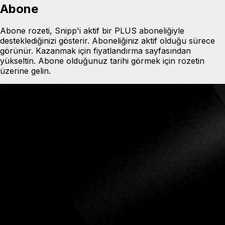
Abone
Abone rozeti, Snipp'i aktif bir PLUS aboneliğiyle
desteklediğinizi gösterir. Aboneliğiniz aktif olduğu sürece
görünür. Kazanmak için fiyatlandırma sayfasından
yükseltin. Abone olduğunuz tarihi görmek için rozetin
üzerine gelin.