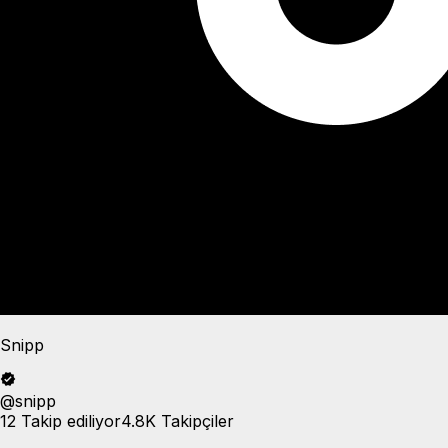
Snipp
@
snipp
12
Takip ediliyor
4.8K
Takipçiler