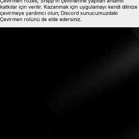
Çevirmen rozeti, Snipp'in çevirilerine yapılan anlamlı
katkılar için verilir. Kazanmak için uygulamayı kendi dilinize
çevirmeye yardımcı olun; Discord sunucumuzdaki
Çevirmen rolünü de elde edersiniz.