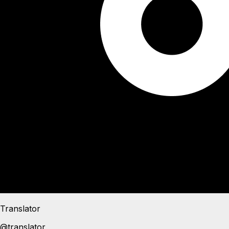
Translator
@
translator