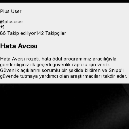
Plus User
@
plususer
86
Takip ediliyor
142
Takipçiler
Hata Avcısı
Hata Avcısı rozeti, hata ödül programımız aracılığıyla
gönderdiğiniz ilk geçerli güvenlik raporu için verilir.
Güvenlik açıklarını sorumlu bir şekilde bildiren ve Snipp'i
güvende tutmaya yardımcı olan araştırmacıları takdir eder.