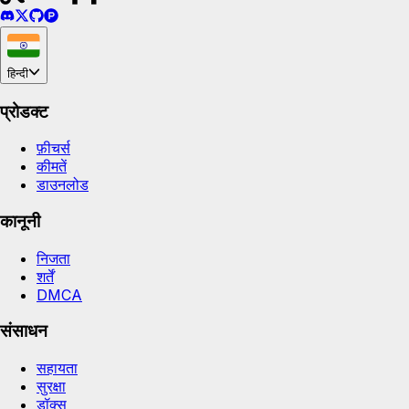
हिन्दी
प्रोडक्ट
फ़ीचर्स
कीमतें
डाउनलोड
कानूनी
निजता
शर्तें
DMCA
संसाधन
सहायता
सुरक्षा
डॉक्स