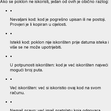
Ako se poklon ne iskoristi, jedan od ovih je obično razlog:
•
Nevaljani kod: kod je pogrešno upisan ili ne postoji.
Provjeri je li kopiran u cijelosti.
•
Istekli kod: poklon nije iskorišten prije datuma isteka i
više se ne može upotrijebiti.
•
U potpunosti iskorišten: kod je već iskorišten najveći
mogući broj puta.
•
Već iskorišten: već si iskoristio ovaj kod na svom
računu.
•
Nemaš pravo: već imaš pretplatu koja odgovara