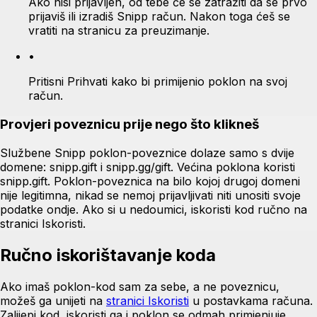
Ako nisi prijavljen, od tebe će se zatražiti da se prvo
prijaviš ili izradiš Snipp račun. Nakon toga ćeš se
vratiti na stranicu za preuzimanje.
•
Pritisni Prihvati kako bi primijenio poklon na svoj
račun.
Provjeri poveznicu prije nego što klikneš
Službene Snipp poklon-poveznice dolaze samo s dvije
domene: snipp.gift i snipp.gg/gift. Većina poklona koristi
snipp.gift. Poklon-poveznica na bilo kojoj drugoj domeni
nije legitimna, nikad se nemoj prijavljivati niti unositi svoje
podatke ondje. Ako si u nedoumici, iskoristi kod ručno na
stranici Iskoristi.
Ručno iskorištavanje koda
Ako imaš poklon-kod sam za sebe, a ne poveznicu,
možeš ga unijeti na
stranici Iskoristi
u postavkama računa.
Zalijepi kod, iskoristi ga i poklon se odmah primjenjuje.