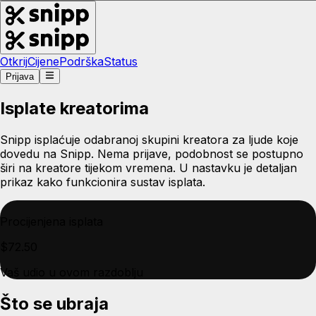
Otkrij
Cijene
Podrška
Status
Prijava
Isplate kreatorima
Snipp isplaćuje odabranoj skupini kreatora za ljude koje
dovedu na Snipp. Nema prijave, podobnost se postupno
širi na kreatore tijekom vremena. U nastavku je detaljan
prikaz kako funkcionira sustav isplata.
Procijenjena isplata
$72.50
Vaš udio u ovom razdoblju
Što se ubraja