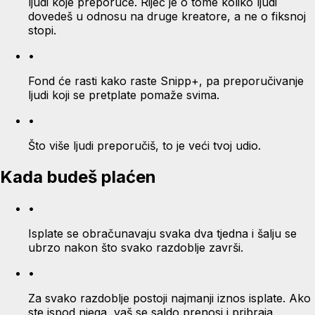
ljudi koje preporuče. Riječ je o tome koliko ljudi
dovedeš u odnosu na druge kreatore, a ne o fiksnoj
stopi.
•
Fond će rasti kako raste Snipp+, pa preporučivanje
ljudi koji se pretplate pomaže svima.
•
Što više ljudi preporučiš, to je veći tvoj udio.
Kada budeš plaćen
•
Isplate se obračunavaju svaka dva tjedna i šalju se
ubrzo nakon što svako razdoblje završi.
•
Za svako razdoblje postoji najmanji iznos isplate. Ako
ste ispod njega, vaš se saldo prenosi i pribraja