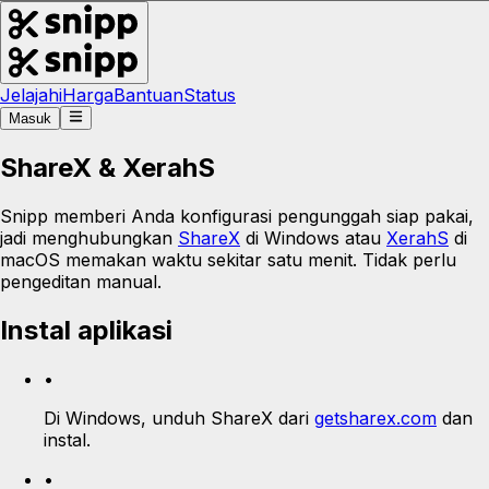
Jelajahi
Harga
Bantuan
Status
Masuk
ShareX & XerahS
Snipp memberi Anda konfigurasi pengunggah siap pakai,
jadi menghubungkan
ShareX
di Windows atau
XerahS
di
macOS memakan waktu sekitar satu menit. Tidak perlu
pengeditan manual.
Instal aplikasi
•
Di Windows, unduh ShareX dari
getsharex.com
dan
instal.
•