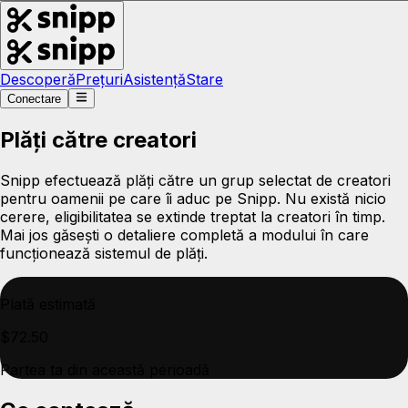
Descoperă
Prețuri
Asistență
Stare
Conectare
Plăți către creatori
Snipp efectuează plăți către un grup selectat de creatori
pentru oamenii pe care îi aduc pe Snipp. Nu există nicio
cerere, eligibilitatea se extinde treptat la creatori în timp.
Mai jos găsești o detaliere completă a modului în care
funcționează sistemul de plăți.
Plată estimată
$72.50
Partea ta din această perioadă