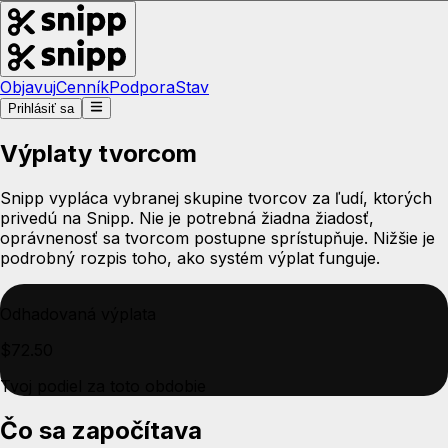
Objavuj
Cenník
Podpora
Stav
Prihlásiť sa
Výplaty tvorcom
Snipp vypláca vybranej skupine tvorcov za ľudí, ktorých
privedú na Snipp. Nie je potrebná žiadna žiadosť,
oprávnenosť sa tvorcom postupne sprístupňuje. Nižšie je
podrobný rozpis toho, ako systém výplat funguje.
Odhadovaná výplata
$72.50
Tvoj podiel za toto obdobie
Čo sa započítava