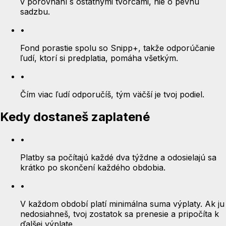
v porovnaní s ostatnými tvorcami, nie o pevnú
sadzbu.
•
Fond porastie spolu so Snipp+, takže odporúčanie
ľudí, ktorí si predplatia, pomáha všetkým.
•
Čím viac ľudí odporučíš, tým väčší je tvoj podiel.
Kedy dostaneš zaplatené
•
Platby sa počítajú každé dva týždne a odosielajú sa
krátko po skončení každého obdobia.
•
V každom období platí minimálna suma výplaty. Ak ju
nedosiahneš, tvoj zostatok sa prenesie a pripočíta k
ďalšej výplate.