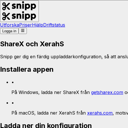
Utforska
Priser
Hjälp
Driftstatus
Logga in
ShareX och XerahS
Snipp ger dig en färdig uppladdarkonfiguration, så att ansl
Installera appen
•
På Windows, ladda ner ShareX från
getsharex.com
oc
•
På macOS, ladda ner XerahS från
xerahs.com
, mots
Ladda ner din konfiguration