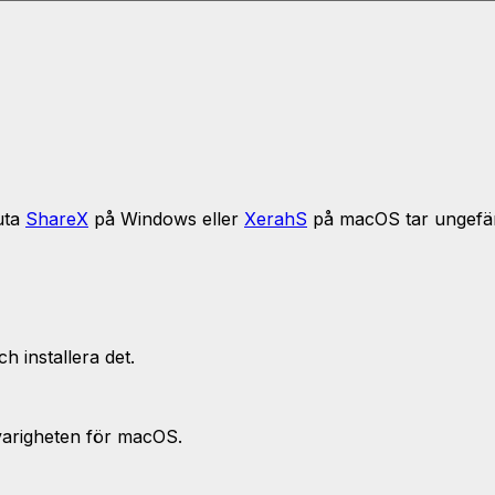
uta
ShareX
på Windows eller
XerahS
på macOS tar ungefär
h installera det.
varigheten för macOS.