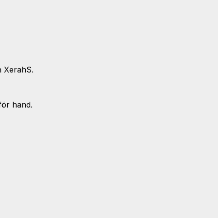
h XerahS.
för hand.