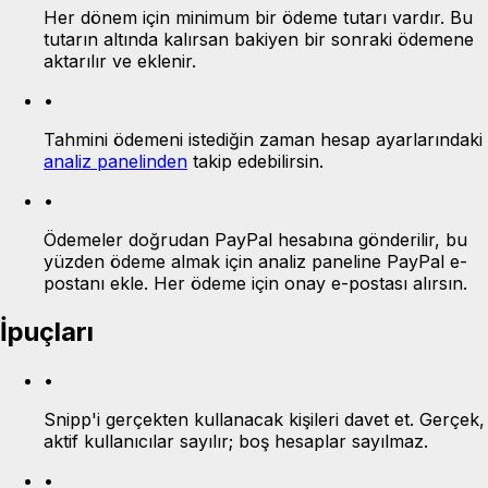
Her dönem için minimum bir ödeme tutarı vardır. Bu
tutarın altında kalırsan bakiyen bir sonraki ödemene
aktarılır ve eklenir.
•
Tahmini ödemeni istediğin zaman hesap ayarlarındaki
analiz panelinden
takip edebilirsin.
•
Ödemeler doğrudan PayPal hesabına gönderilir, bu
yüzden ödeme almak için analiz paneline PayPal e-
postanı ekle. Her ödeme için onay e-postası alırsın.
İpuçları
•
Snipp'i gerçekten kullanacak kişileri davet et. Gerçek,
aktif kullanıcılar sayılır; boş hesaplar sayılmaz.
•