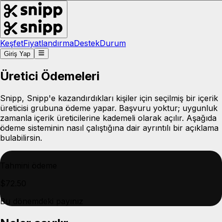
Keşfet
Fiyatlandırma
Destek
Durum
Giriş Yap
Üretici Ödemeleri
Snipp, Snipp'e kazandırdıkları kişiler için seçilmiş bir içerik
üreticisi grubuna ödeme yapar. Başvuru yoktur; uygunluk
zamanla içerik üreticilerine kademeli olarak açılır. Aşağıda
ödeme sisteminin nasıl çalıştığına dair ayrıntılı bir açıklama
bulabilirsin.
Tahmini ödeme
$72.50
Bu dönemdeki payınız