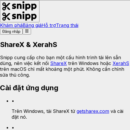
Khám phá
Bảng giá
Hỗ trợ
Trạng thái
Đăng nhập
ShareX & XerahS
Snipp cung cấp cho bạn một cấu hình trình tải lên sẵn
dùng, nên việc kết nối
ShareX
trên Windows hoặc
XerahS
trên macOS chỉ mất khoảng một phút. Không cần chỉnh
sửa thủ công.
Cài đặt ứng dụng
•
Trên Windows, tải ShareX từ
getsharex.com
và cài
đặt nó.
•