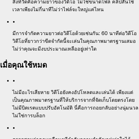
สิ่งที่วัดคือความยาวของวิดีโอ ไม่ใช่ขนาดไฟล์ คลิปสั้นใช้
เวลาเพียงไม่กี่นาทีไม่ว่าไฟล์จะใหญ่แค่ไหน
•
มีการจำกัดความยาวต่อวิดีโอด้วยเช่นกัน: 60 นาทีต่อวิดีโอ
วิดีโอที่ยาวกว่าขีดจำกัดนี้จะเล่นในคุณภาพมาตรฐานเสมอ
ไม่ว่าคุณจะมีงบประมาณเหลืออยู่เท่าใด
เมื่อคุณใช้หมด
•
ไม่มีอะไรเสียหาย วิดีโอยังคงอัปโหลดและเล่นได้ เพียงแต่
เป็นคุณภาพมาตรฐานที่ให้บริการจากที่จัดเก็บโดยตรงโดย
ไม่มีบิตเรตแบบปรับอัตโนมัติ นี่คือการถอยกลับอย่างนุ่มนวล
ไม่ใช่การบล็อก
•