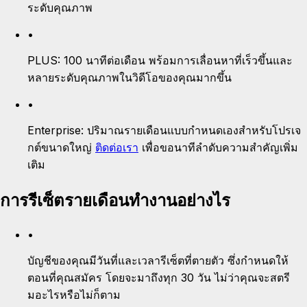
ระดับคุณภาพ
•
PLUS:
100 นาทีต่อเดือน พร้อมการเลื่อนหาที่เร็วขึ้นและ
หลายระดับคุณภาพในวิดีโอของคุณมากขึ้น
•
Enterprise:
ปริมาณรายเดือนแบบกำหนดเองสำหรับโปรเจ
กต์ขนาดใหญ่
ติดต่อเรา
เพื่อขอนาทีลำดับความสำคัญเพิ่ม
เติม
การรีเซ็ตรายเดือนทำงานอย่างไร
•
บัญชีของคุณมีวันที่และเวลารีเซ็ตที่ตายตัว ซึ่งกำหนดให้
ตอนที่คุณสมัคร โดยจะมาถึงทุก 30 วัน ไม่ว่าคุณจะสตรี
มอะไรหรือไม่ก็ตาม