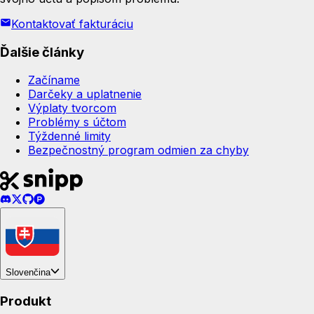
Kontaktovať fakturáciu
Ďalšie články
Začíname
Darčeky a uplatnenie
Výplaty tvorcom
Problémy s účtom
Týždenné limity
Bezpečnostný program odmien za chyby
Slovenčina
Produkt