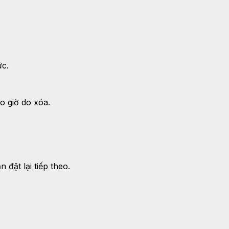
ức.
o giờ do xóa.
 đặt lại tiếp theo.