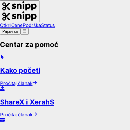
Otkrij
Cene
Podrška
Status
Prijavi se
Centar za pomoć
Kako početi
Pročitaj članak
ShareX i XerahS
Pročitaj članak